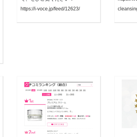
https://i-voce.jp/feed/12623/
cleansin