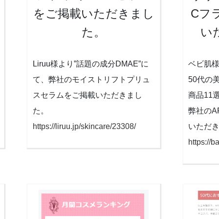
をご掲載いただきまし
Cフ
た。
い
Liruu様より”話題の成分DMAE”に
ベビ肌様
て、弊社のモイストリフトプリュ
50代の
スセラムをご掲載いただきまし
商品11
た。
弊社のA
https://liruu.jp/skincare/23308/
いただ
https://