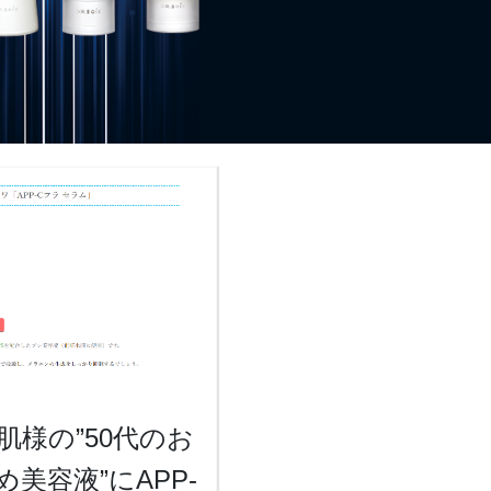
肌様の”50代のお
め美容液”にAPP-