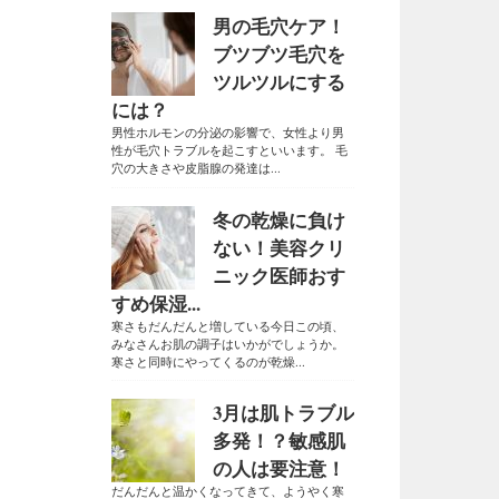
男の毛穴ケア！
ブツブツ毛穴を
ツルツルにする
には？
男性ホルモンの分泌の影響で、女性より男
性が毛穴トラブルを起こすといいます。 毛
穴の大きさや皮脂腺の発達は...
冬の乾燥に負け
ない！美容クリ
ニック医師おす
すめ保湿...
寒さもだんだんと増している今日この頃、
みなさんお肌の調子はいかがでしょうか。
寒さと同時にやってくるのが乾燥...
3月は肌トラブル
多発！？敏感肌
の人は要注意！
だんだんと温かくなってきて、ようやく寒