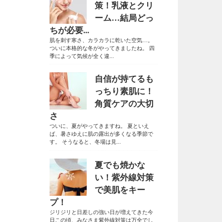
策！乳液とクリ
ーム…結局どっ
ちが必要...
肌を刺す寒さ、カラカラに乾いた空気…。
ついに本格的な冬がやってきましたね。 四
季によって気候が全く違...
自信が持てるも
っちり素肌に！
角質ケアの大切
さ
ついに、夏がやってきますね。 夏といえ
ば、暑さゆえに肌の露出が多くなる季節で
す。 そうなると、冬場は見...
夏でも焼かな
い！紫外線対策
で美肌をキー
プ！
ジリジリと日差しの強い日が増えてきた今
日この頃、みなさま紫外線対策は万全でし