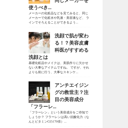
同じメーカーを
使うべき...
メーカーの化粧品などを見てみると、同じ
メーカーで化粧水や乳液・美容液など、 ラ
インでそろえることができるよう...
洗顔で肌が変わ
る！？美容皮膚
科医がすすめる
洗顔とは
基礎化粧品やメイクは、美肌作りに欠かせ
ない大事なアイテムですね。 ですが、それ
よりも前に行う、大事なスキンケ...
アンチエイジン
グの救世主？注
目の美容成分
「フラーレ...
「フラーレン」という美容成分をご存知で
しょうか？ フラーレンは高い抗酸化力（な
んとビタミンCの170倍）...