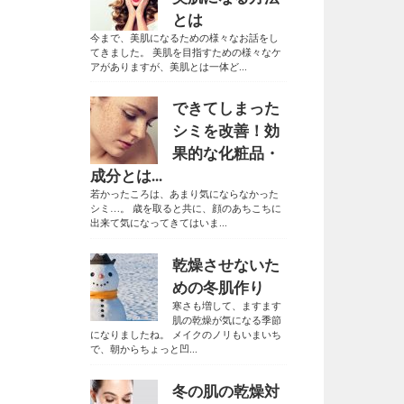
とは
今まで、美肌になるための様々なお話をし
てきました。 美肌を目指すための様々なケ
アがありますが、美肌とは一体ど...
できてしまった
シミを改善！効
果的な化粧品・
成分とは...
若かったころは、あまり気にならなかった
シミ…。 歳を取ると共に、顔のあちこちに
出来て気になってきてはいま...
乾燥させないた
めの冬肌作り
寒さも増して、ますます
肌の乾燥が気になる季節
になりましたね。 メイクのノリもいまいち
で、朝からちょっと凹...
冬の肌の乾燥対