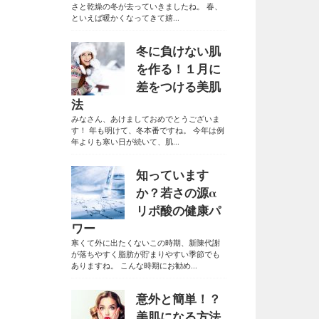
さと乾燥の冬が去っていきましたね。 春、
といえば暖かくなってきて嬉...
冬に負けない肌
を作る！１月に
差をつける美肌
法
みなさん、あけましておめでとうございま
す！ 年も明けて、冬本番ですね。 今年は例
年よりも寒い日が続いて、肌...
知っています
か？若さの源α
リポ酸の健康パ
ワー
寒くて外に出たくないこの時期、新陳代謝
が落ちやすく脂肪が貯まりやすい季節でも
ありますね。 こんな時期にお勧め...
意外と簡単！？
美肌になる方法