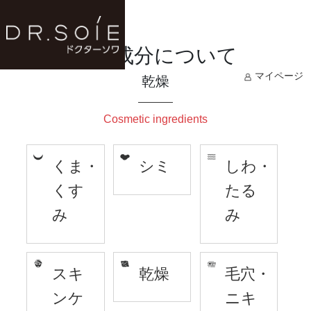
美容成分について
マイページ
乾燥
Cosmetic ingredients
くま・
シミ
しわ・
くす
たる
み
み
スキ
乾燥
毛穴・
ンケ
ニキ