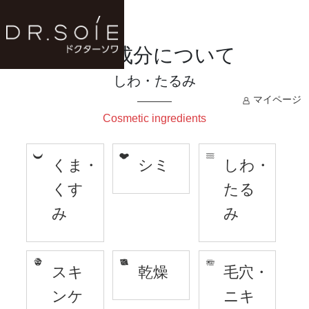
美容成分について
しわ・たるみ
マイページ
Cosmetic ingredients
くま・
シミ
しわ・
くす
たる
み
み
スキ
乾燥
毛穴・
ンケ
ニキ