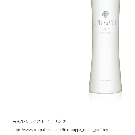
→APP-Cモイストピーリング
https://www.shop.drsoie.com/items/appc_moist_peeling/