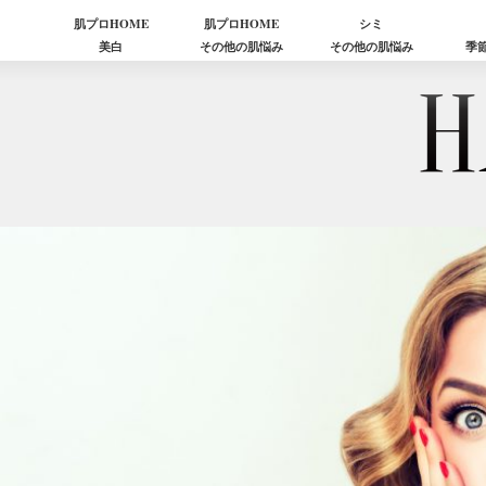
肌プロHOME
肌プロHOME
シミ
美白
その他の肌悩み
その他の肌悩み
季